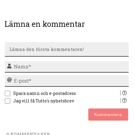
Lämna en kommentar
N
E-
po
Spara namn och e-postadress
Jag vill få Tutto's nyhetsbrev
0
KOMMENTARER