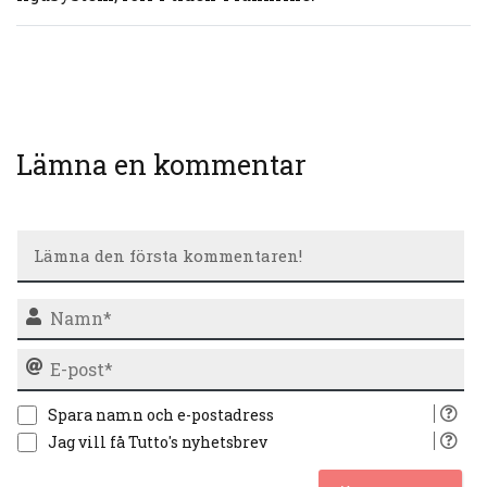
Lämna en kommentar
N
E-
po
Spara namn och e-postadress
Jag vill få Tutto's nyhetsbrev