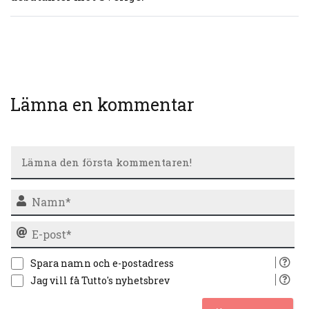
Lämna en kommentar
N
E-
po
Spara namn och e-postadress
Jag vill få Tutto's nyhetsbrev