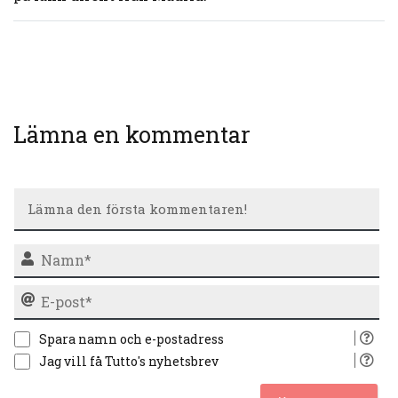
Lämna en kommentar
N
E-
po
Spara namn och e-postadress
Jag vill få Tutto's nyhetsbrev