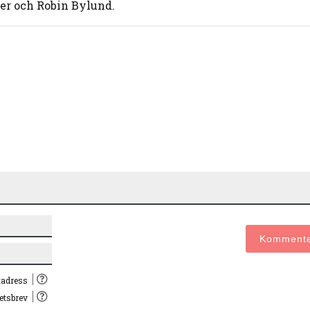
r och Robin Bylund.
Namn*
E-
post*
tadress
hetsbrev