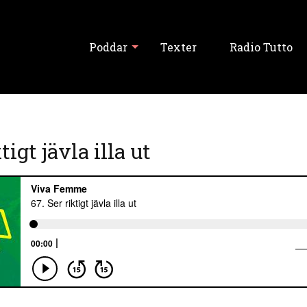
Poddar
Texter
Radio Tutto
Visa alla
tigt jävla illa ut
Tutto Balutto
Tutski Balutski
Tipslördag
Never Forget