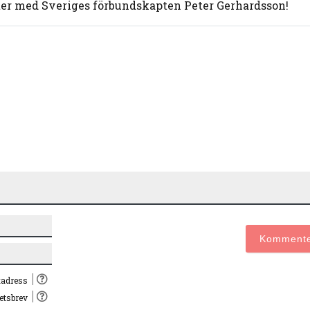
er med Sveriges förbundskapten Peter Gerhardsson!
Namn*
E-
post*
tadress
hetsbrev