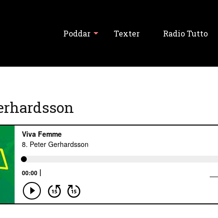
Poddar
Texter
Radio Tutto
Visa alla
Gerhardsson
Tutto Balutto
Tutski Balutski
Tipslördag
Never Forget