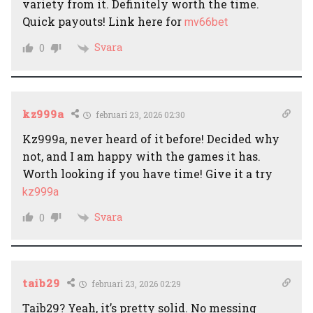
variety from it. Definitely worth the time.
Quick payouts! Link here for
mv66bet
Svara
0
kz999a
februari 23, 2026 02:30
Kz999a, never heard of it before! Decided why
not, and I am happy with the games it has.
Worth looking if you have time! Give it a try
kz999a
Svara
0
taib29
februari 23, 2026 02:29
Taib29? Yeah, it’s pretty solid. No messing