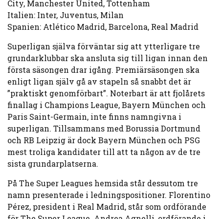
City, Manchester United, Tottenham
Italien: Inter, Juventus, Milan
Spanien: Atlético Madrid, Barcelona, Real Madrid
Superligan själva förväntar sig att ytterligare tre
grundarklubbar ska ansluta sig till ligan innan den
första säsongen drar igång. Premiärsäsongen ska
enligt ligan själv gå av stapeln så snabbt det är
”praktiskt genomförbart”. Noterbart är att fjolårets
finallag i Champions League, Bayern München och
Paris Saint-Germain, inte finns namngivna i
superligan. Tillsammans med Borussia Dortmund
och RB Leipzig är dock Bayern München och PSG
mest troliga kandidater till att ta någon av de tre
sista grundarplatserna.
På The Super Leagues hemsida står dessutom tre
namn presenterade i ledningspositioner. Florentino
Pérez, president i Real Madrid, står som ordförande
för The Super League. Andrea Agnelli, ordförande i