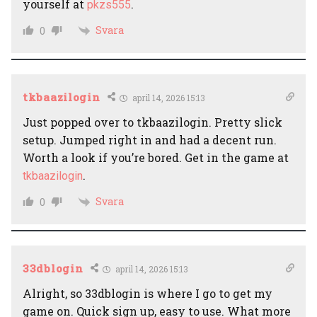
yourself at
.
pkzs555
Svara
0
tkbaazilogin
april 14, 2026 15:13
Just popped over to tkbaazilogin. Pretty slick
setup. Jumped right in and had a decent run.
Worth a look if you’re bored. Get in the game at
.
tkbaazilogin
Svara
0
33dblogin
april 14, 2026 15:13
Alright, so 33dblogin is where I go to get my
game on. Quick sign up, easy to use. What more