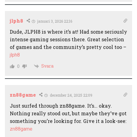
jlph8
januari 3, 2026 22:16
Dude, JLPH8 is where it’s at! Had some seriously
intense gaming sessions there. Great selection
of games and the community’s pretty cool too –
jlph8
Svara
0
zn88game
december 24, 2025 22:09
Just surfed through zn88game. It’s… okay.
Nothing really stood out, but maybe they’ve got
something you’re looking for. Give it a look-see:
zn88game