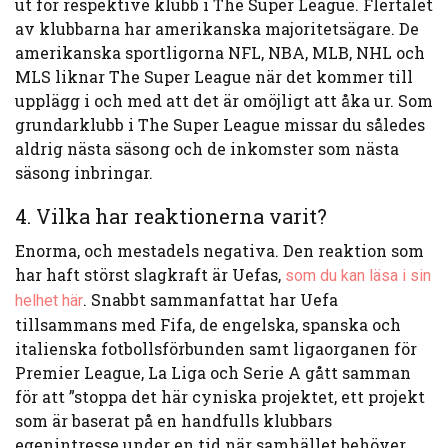
ut för respektive klubb i The Super League. Flertalet
av klubbarna har amerikanska majoritetsägare. De
amerikanska sportligorna NFL, NBA, MLB, NHL och
MLS liknar The Super League när det kommer till
upplägg i och med att det är omöjligt att åka ur. Som
grundarklubb i The Super League missar du således
aldrig nästa säsong och de inkomster som nästa
säsong inbringar.
4. Vilka har reaktionerna varit?
Enorma, och mestadels negativa. Den reaktion som
har haft störst slagkraft är Uefas,
som du kan läsa i sin
. Snabbt sammanfattat har Uefa
helhet här
tillsammans med Fifa, de engelska, spanska och
italienska fotbollsförbunden samt ligaorganen för
Premier League, La Liga och Serie A gått samman
för att ”stoppa det här cyniska projektet, ett projekt
som är baserat på en handfulls klubbars
egenintresse under en tid när samhället behöver