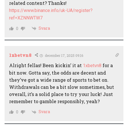
related content? Thanks!
https://www.binance.info/uk-UA/register?
ref=XZNNWTW7
Svara
0
1xbetvn8
december 17, 2025 09:16
Alright fellas! Been kickin’ it at
for a
1xbetvn8
bit now. Gotta say, the odds are decent and
they’ve got a wide range of sports to bet on.
Withdrawals can be a bit slow sometimes, but
overall, it’s a solid place to try your luck! Just
remember to gamble responsibly, yeah?
Svara
0