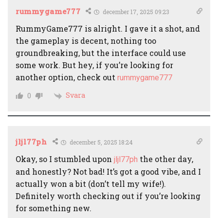
rummygame777
december 17, 2025 09:23
RummyGame777 is alright. I gave it a shot, and
the gameplay is decent, nothing too
groundbreaking, but the interface could use
some work. But hey, if you’re looking for
another option, check out
rummygame777
Svara
0
jljl77ph
december 5, 2025 18:24
Okay, so I stumbled upon
the other day,
jljl77ph
and honestly? Not bad! It’s got a good vibe, and I
actually won a bit (don’t tell my wife!).
Definitely worth checking out if you’re looking
for something new.