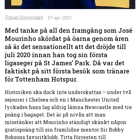
Tobias Emmerdahl
07 apr 2021
Med tanke på all den framgång som José
Mourinho skördat på öarna genom åren
så är det sensationellt att det dröjde till
juli 2020 innan han tog sin första
ligaseger på St James’ Park. Då var det
faktiskt på sitt första besök som tränare
för Tottenham Hotspur.
Historiken ska dock inte underskattas – under två
sejourer i Chelsea och en i Manchester United
lyckades hans lag aldrig lämna Newcastle med tre
poäng i bagaget. Det är på nivån att man
misstänker att Mourinho ständigt skänkt någon
gratispoäng till sin framlidne mentor Sir Bobby
Robsons favoritklubb. Titta förresten till