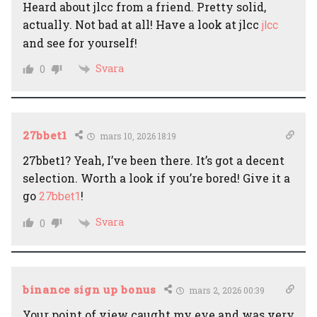
Heard about jlcc from a friend. Pretty solid,
actually. Not bad at all! Have a look at jlcc
jlcc
and see for yourself!
Svara
0
27bbet1
mars 10, 2026 18:19
27bbet1? Yeah, I’ve been there. It’s got a decent
selection. Worth a look if you’re bored! Give it a
go
!
27bbet1
Svara
0
binance sign up bonus
mars 2, 2026 00:39
Your point of view caught my eye and was very