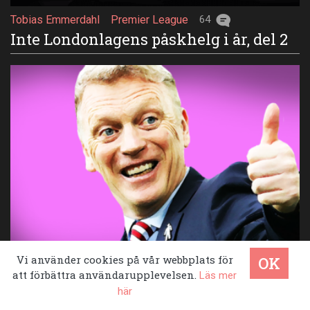
Tobias Emmerdahl
Premier League
64
Inte Londonlagens påskhelg i år, del 2
Vi använder cookies på vår webbplats för
OK
Tobias Emmerdahl
Premier League
56
att förbättra användarupplevelsen.
Läs mer
David Moyes osannolika äventyr
här