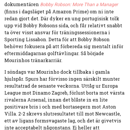
dokumentären
Bobby Robson: More Than a Manager
(finns i dagsläget på Amazon Prime) om ni inte
redan gjort det. Där dyker en ung portugisisk tolk
upp vid Bobby Robsons sida, och får relativt snabbt
ta över visst ansvar för träningssessionerna i
Sporting Lissabon. Detta för att Bobby Robson
behöver fokusera på att förbereda sig mentalt inför
eftermiddagarnas golftävlingar. Så började
Mourinhos tränarkarriär.
I söndags var Mourinho dock tillbaka i gamla
hjulspår. Spurs har förvisso ingen särskilt munter
resultatrad de senaste veckorna. Uttåg ur Europa
League mot Dinamo Zagreb, förlust borta mot värsta
rivalerna Arsenal, innan det blåste in en lite
positivare bris i och med bortasegern mot Aston
Villa. 2-2 skrevs slutresultatet till mot Newcastle,
ett av ligans formsvagaste lag, och det är givetvis
inte acceptabelt någonstans. Ej heller att