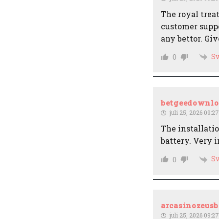
The royal trea
customer suppo
any bettor. Gi
Sv
0
betgeedownlo
juli 25, 2026 09:27
The installati
battery. Very 
Sv
0
arcasinozeusb
juli 25, 2026 09:27