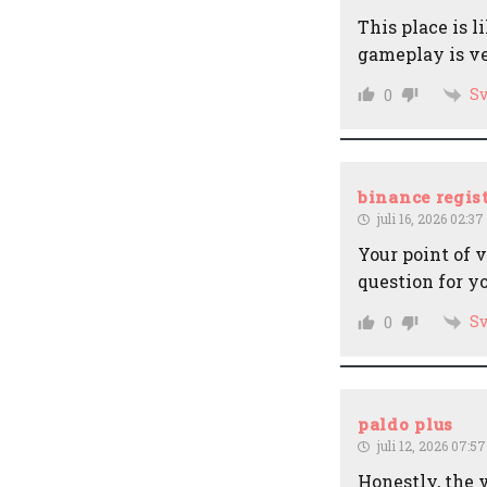
This place is 
gameplay is ve
Sv
0
binance regis
juli 16, 2026 02:37
Your point of 
question for y
Sv
0
paldo plus
juli 12, 2026 07:57
Honestly, the 