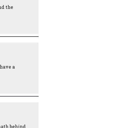
nd the
 have a
math behind