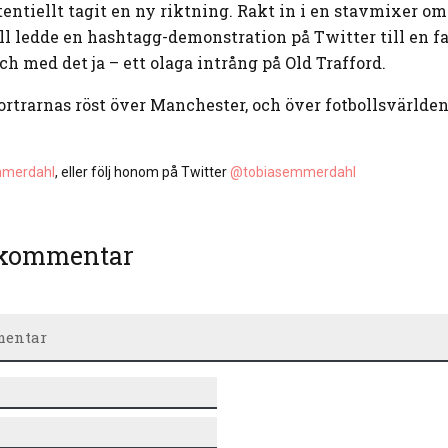
entiellt tagit en ny riktning. Rakt in i en stavmixer om
ll ledde en hashtagg-demonstration på Twitter till en f
h med det ja – ett olaga intrång på Old Trafford.
ortrarnas röst över Manchester, och över fotbollsvärlden
mmerdahl
, eller följ honom på Twitter
@tobiasemmerdahl
 kommentar
Namn*
E-
post*