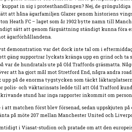
kuppat in sig i protesthandlingen? Nej, de grönguldiga 
ätt att håna ägarfamiljen Glazer genom historiens vings
ton Heath FC – laget som år 1902 bytte namn till Manc
yndigt sätt att genom färgsättning ständigt kunna föra e
ot ägarförhållandena.
yst demonstration var det dock inte tal om i eftermiddag
tt gäng supportrar lyckats kränga upp en grind och ta si
å var de hundratals ute på Old Traffords gräsmatta. Någo
ver att ha gjort mål mot Stretford End, några andra road
k upp på de enorma tygstycken som täckt läktarplatser
r polis- och väktarinsats ledde till att Old Trafford ku
 skrivande stund har inga rapporter inkommit om person
 i att matchen först blev försenad, sedan uppskjuten på 
vänta på möte 207 mellan Manchester United och Liverpo
amtidigt i Viasat-studion och pratade om att den europei