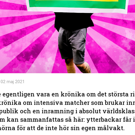
02 maj 2021
e egentligen vara en krönika om det största r
rönika om intensiva matcher som brukar inne
 publik och en inramning i absolut världsklas
m kan sammanfattas så här: ytterbackar får 
 hörna för att de inte hör sin egen målvakt.