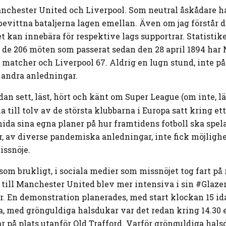
chester United och Liverpool. Som neutral åskådare har
 bevittna bataljerna lagen emellan. Även om jag förstår 
 kan innebära för respektive lags supportrar. Statistiken
å de 206 möten som passerat sedan den 28 april 1894 har
matcher och Liverpool 67. Aldrig en lugn stund, inte på 1
t andra anledningar.
dan sett, läst, hört och känt om Super League (om inte, l
a till tolv av de största klubbarna i Europa satt kring et
mida sina egna planer på hur framtidens fotboll ska spel
r, av diverse pandemiska anledningar, inte fick möjlighe
issnöje.
, som brukligt, i sociala medier som missnöjet tog fart på 
till Manchester United blev mer intensiva i sin #Glaz
r. En demonstration planerades, med start klockan 15 id
ga, med grönguldiga halsdukar var det redan kring 14.30 
r på plats utanför Old Trafford. Varför grönguldiga hals