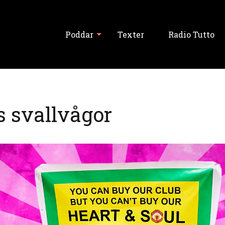
Poddar
Texter
Radio Tutto
Visa alla
s svallvågor
Tutto Balutto
Tutski Balutski
Tipslördag
Never Forget