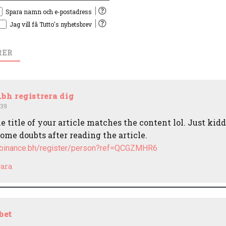
Spara namn och e-postadress
Jag vill få Tutto's nyhetsbrev
RER
h registrera dig
:39
he title of your article matches the content lol. Just kid
ome doubts after reading the article.
s.binance.bh/register/person?ref=QCGZMHR6
ara
bet