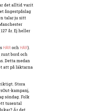
 det alltid varit
det ångestpåslag
 talar ju sitt
 Manchester
27 år. Ej heller
äs
och
).
HÄR
HÄR
t runt bord och
as. Detta medan
t att på läktarna
riktigt. Stora
ersOut-kampanj,
ag söndag. Folk
ett tusental
dukar? Är det