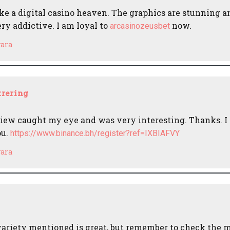
like a digital casino heaven. The graphics are stunning a
ry addictive. I am loyal to
now.
arcasinozeusbet
ara
trering
view caught my eye and was very interesting. Thanks. I
ou.
https://www.binance.bh/register?ref=IXBIAFVY
ara
variety mentioned is great, but remember to check the 