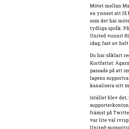
Mötet mellan Man
en ynnest att få
som det här mötet
tydliga språk. P
United vunnit 81 
idag, fast av hel
Du har såklart re
Kortfattat: Ägarn
passade på att s
lagens supportra
kanalisera sitt m
Istället blev det
supporterkonton 
främst på Twitte
var lite väl ivri
United-supportra