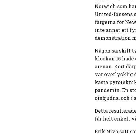
Norwich som har 
United-fansens s
färgerna för New
inte annat ett f
demonstration m
Någon särskilt t
klockan 15 hade e
arenan. Kort därp
var överlycklig ö
kasta pyrotekni
pandemin. En sto
oinbjudna, och i
Detta resulterade
får helt enkelt 
Erik Niva satt s