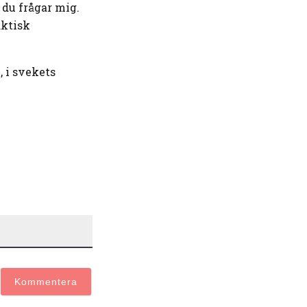
 du frågar mig.
aktisk
, i svekets