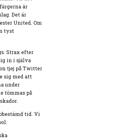
färgerna är
lag. Det är
hester United. Om
n tyst
s. Strax efter
g in i själva
n tjej på Twitter
e sig med att
na under
nde tömmas på
skador.
obestämd tid. Vi
ol.
ska