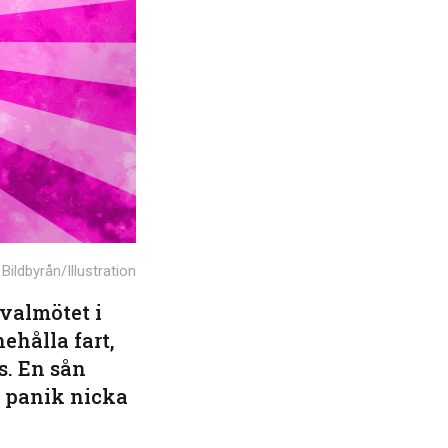
Bildbyrån/Illustration
ivalmötet i
hålla fart,
s. En sån
i panik nicka