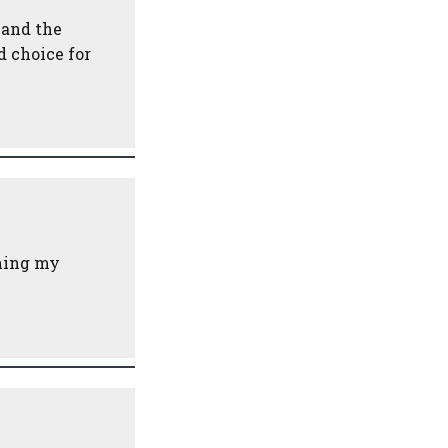
 and the
d choice for
ining my